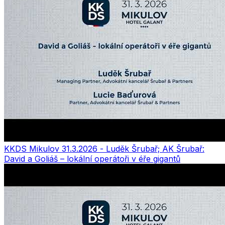
KKDS Mikulov 31.3.2026 - Luděk Šrubař; AK Šrubař:
David a Goliáš – lokální operátoři v éře gigantů