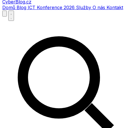
CyberBlog.cz
Domů
Blog
ICT Konference 2026
Služby
O nás
Kontakt