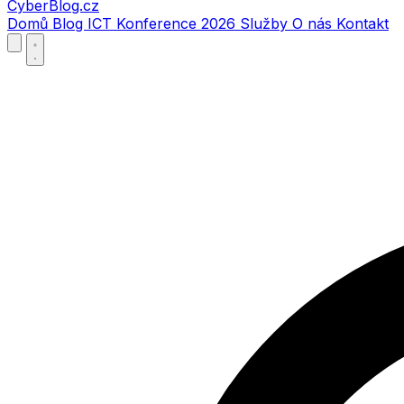
CyberBlog.cz
Domů
Blog
ICT Konference 2026
Služby
O nás
Kontakt