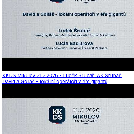
KKDS Mikulov 31.3.2026 - Luděk Šrubař; AK Šrubař:
David a Goliáš – lokální operátoři v éře gigantů