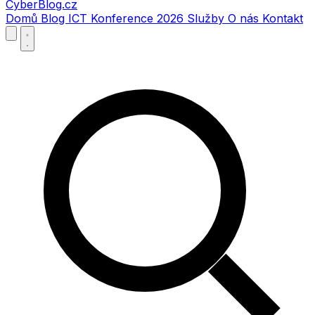
CyberBlog.cz
Domů
Blog
ICT Konference 2026
Služby
O nás
Kontakt