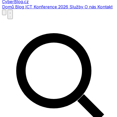
CyberBlog.cz
Domů
Blog
ICT Konference 2026
Služby
O nás
Kontakt