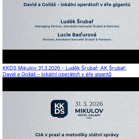
KKDS Mikulov 31.3.2026 - Luděk Šrubař; AK Šrubař:
David a Goliáš – lokální operátoři v éře gigantů