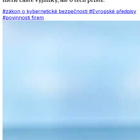
#zákon o kybernetické bezpečnosti
#Evropské předpisy
#povinnosti firem