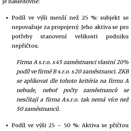
je následovné:
Podíl ve výši menší než 25 %: subjekt se
nepovažuje za propojený. Jeho aktiva se pro
potřeby stanovení velikosti podniku
nepřičtou.
Firma A s.r.o. s 45 zaměstnanci vlastní 20%
podíl ve firmě B s.r.o. s 20 zaměstnanci. ZKB
se aplikovat dle tohoto kritéria na firmu A
nebude, neboť počty zaměstnanců se
nesčítají a firma A s.r.o. tak nemá více než
50 zaměstnanců.
Podíl ve výši 25 – 50 %: Aktiva se přičtou