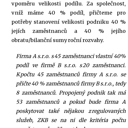
v poměru velikosti podílu. Za společnost,
v níž máme 40 % podíl, přičteme pro
potřeby stanovení velikosti podniku 40 %
jejích zaměstnanců a 40 % jejího
obratu/bilanční sumy roční rozvahy.
Firma A s.r.o. s 45 zaměstnanci vlastní 40%
podíl ve firmě B s.r.o. s 20 zaměstnanci.
K počtu 45 zaměstnanců firmy A s.r.o. se
přičte 40 % zaměstnanců firmy B s.r.o., tedy
8 zaměstnanců. Propojený podnik tak má
53 zaměstnanců a pokud bude firma A
poskytovat také nějakou z regulovaných
služeb, ZKB se na ni dle kritéria počtu