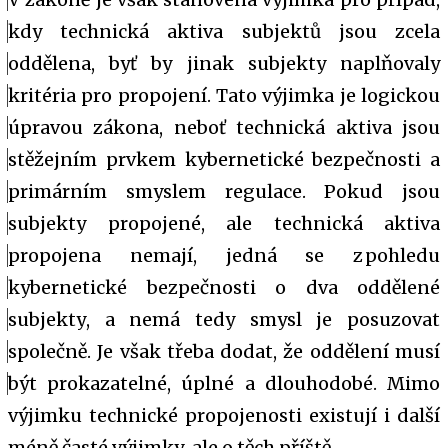
kdy technická aktiva subjektů jsou zcela
oddělena, byť by jinak subjekty naplňovaly
kritéria pro propojení. Tato výjimka je logickou
úpravou zákona, neboť technická aktiva jsou
stěžejním prvkem kybernetické bezpečnosti a
primárním smyslem regulace. Pokud jsou
subjekty propojené, ale technická aktiva
propojena nemají, jedná se z pohledu
kybernetické bezpečnosti o dva oddělené
subjekty, a nemá tedy smysl je posuzovat
společně. Je však třeba dodat, že oddělení musí
být pr
okazatelné, úplné a dlouhodobé. Mimo
výjimku technické propojenosti existují i další
méně časté výjimky, ale o těch příště.