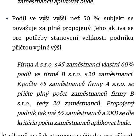
zaměstnanců aplikovat bude.
Podíl ve výši vyšší než 50 %: subjekt se
považuje za plně propojený. Jeho aktiva se
pro potřeby stanovení velikosti podniku
přičtou v plné výši.
Firma A s.r.o. s 45 zaměstnanci vlastní 60%
podíl ve firmě B s.r.o. s 20 zaměstnanci.
K počtu 45 zaměstnanců firmy A s.r.o. se
přičte plný počet zaměstnanců firmy B
s.r.o., tedy 20 zaměstnanců. Propojený
podnik tak má 65 zaměstnanců a ZKB se dle
kritéria počtu zaměstnanců aplikovat bude.
V zákoně je však stanovena výjimka pro případ,