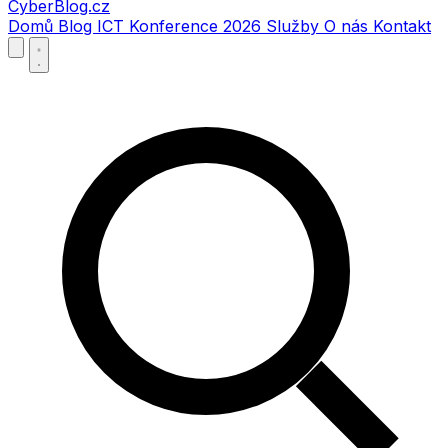
CyberBlog.cz
Domů
Blog
ICT Konference 2026
Služby
O nás
Kontakt