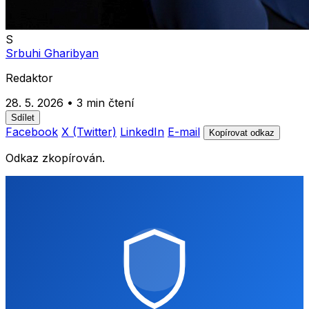
S
Srbuhi Gharibyan
Redaktor
28. 5. 2026
•
3 min čtení
Sdílet
Facebook
X (Twitter)
LinkedIn
E-mail
Kopírovat odkaz
Odkaz zkopírován.