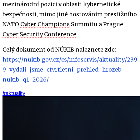
mezinárodní pozici v oblasti kybernetické
bezpečnosti, mimo jiné hostováním prestižního
NATO
Cyber
Champions
Summitu a Prague
Cyber
Security
Conference
.
Celý dokument od NÚKIB naleznete zde:
https://nukib.gov.cz/cs/infoservis/aktuality/239
9-vydali-jsme-ctvrtletni-prehled-hrozeb-
nukib-q1-2026/
#aktuality