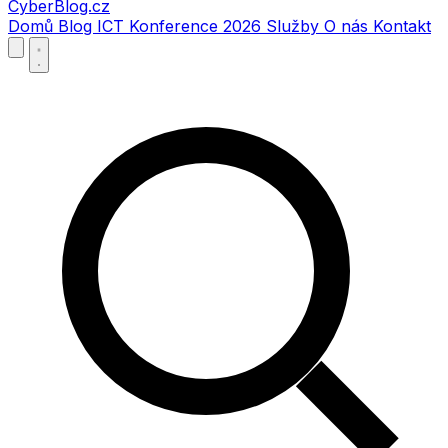
CyberBlog.cz
Domů
Blog
ICT Konference 2026
Služby
O nás
Kontakt