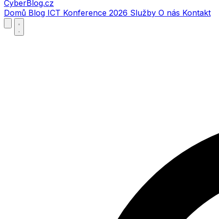
CyberBlog.cz
Domů
Blog
ICT Konference 2026
Služby
O nás
Kontakt