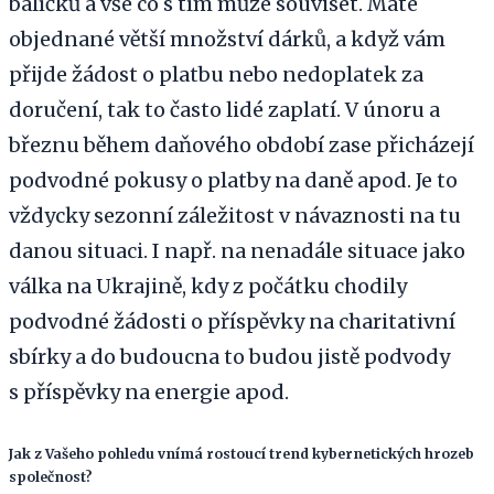
balíčků a vše co s tím může souviset. Máte
objednané větší množství dárků, a když vám
přijde žádost o platbu nebo nedoplatek za
doručení, tak to často lidé zaplatí. V únoru a
březnu během daňového období zase přicházejí
podvodné pokusy o platby na daně apod. Je to
vždycky sezonní záležitost v návaznosti na tu
danou situaci. I např. na nenadále situace jako
válka na Ukrajině, kdy z počátku chodily
podvodné žádosti o příspěvky na charitativní
sbírky a do budoucna to budou jistě podvody
s příspěvky na energie apod.
Jak z Vašeho pohledu vnímá rostoucí trend kybernetických hrozeb
společnost?