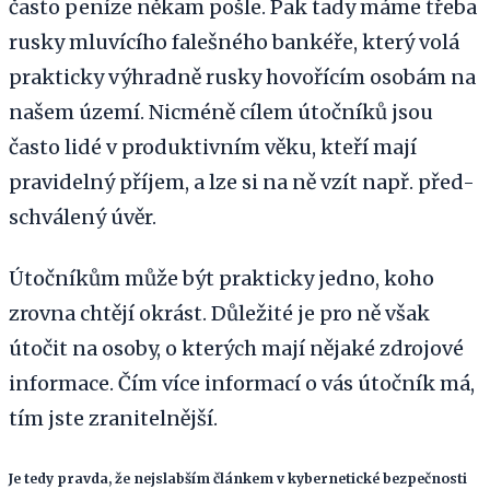
často peníze někam pošle. Pak tady máme třeba
rusky mluvícího falešného bankéře, který volá
prakticky výhradně rusky hovořícím osobám na
našem území. Nicméně cílem útočníků jsou
často lidé v produktivním věku, kteří mají
pravidelný příjem, a lze si na ně vzít např. před-
schválený úvěr.
Útočníkům může být prakticky jedno, koho
zrovna chtějí okrást. Důležité je pro ně však
útočit na osoby, o kterých mají nějaké zdrojové
informace. Čím více informací o vás útočník má,
tím jste zranitelnější.
Je tedy pravda, že nejslabším článkem v kybernetické bezpečnosti