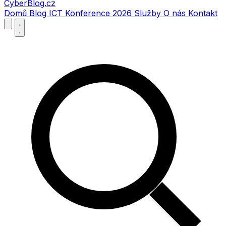
CyberBlog.cz
Domů
Blog
ICT Konference 2026
Služby
O nás
Kontakt