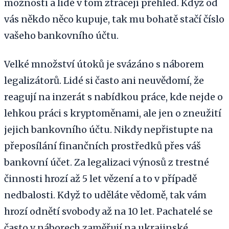
možnosti a lidé v tom ztrácejí přehled. Když od
vás někdo něco kupuje, tak mu bohatě stačí číslo
vašeho bankovního účtu.
Velké množství útoků je svázáno s náborem
legalizátorů. Lidé si často ani neuvědomí, že
reagují na inzerát s nabídkou práce, kde nejde o
lehkou práci s kryptoměnami, ale jen o zneužití
jejich bankovního účtu. Nikdy nepřistupte na
přeposílání finančních prostředků přes váš
bankovní účet. Za legalizaci výnosů z trestné
činnosti hrozí až 5 let vězení a to v případě
nedbalosti. Když to uděláte vědomě, tak vám
hrozí odnětí svobody až na 10 let. Pachatelé se
často v náborech zaměřují na ukrajinské