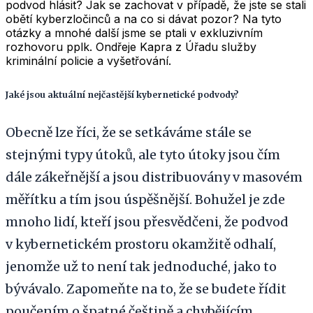
podvod hlásit? Jak se zachovat v případě, že jste se stali
obětí kyberzločinců a na co si dávat pozor? Na tyto
otázky a mnohé další jsme se ptali v exkluzivním
rozhovoru pplk. Ondřeje Kapra z Úřadu služby
kriminální policie a vyšetřování.
Jaké jsou aktuální nejčastější kybernetické podvody?
Obecně lze říci, že se setkáváme stále se
stejnými typy útoků, ale tyto útoky jsou čím
dále zákeřnější a jsou distribuovány v masovém
měřítku a tím jsou úspěšnější. Bohužel je zde
mnoho lidí, kteří jsou přesvědčeni, že podvod
v kybernetickém prostoru okamžitě odhalí,
jenomže už to není tak jednoduché, jako to
bývávalo. Zapomeňte na to, že se budete řídit
poučením o špatné češtině a chybějícím