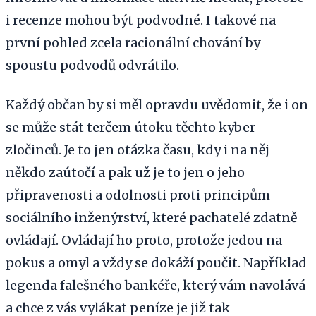
i recenze mohou být podvodné. I takové na
první pohled zcela racionální chování by
spoustu podvodů odvrátilo.
Každý občan by si měl opravdu uvědomit, že i on
se může stát terčem útoku těchto kyber
zločinců. Je to jen otázka času, kdy i na něj
někdo zaútočí a pak už je to jen o jeho
připravenosti a odolnosti proti principům
sociálního inženýrství, které pachatelé zdatně
ovládají. Ovládají ho proto, protože jedou na
pokus a omyl a vždy se dokáží poučit. Například
legenda falešného bankéře, který vám navolává
a chce z vás vylákat peníze je již tak