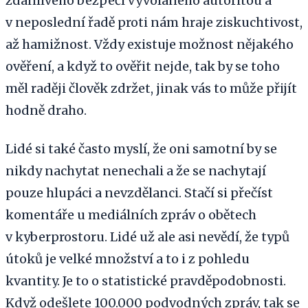
zdánlivého bezpečí vyvolaného autoritou a
v neposlední řadě proti nám hraje ziskuchtivost,
až hamižnost. Vždy existuje možnost nějakého
ověření, a když to ověřit nejde, tak by se toho
měl raději člověk zdržet, jinak vás to může přijít
hodně draho.
Lidé si také často myslí, že oni samotní by se
nikdy nachytat nenechali a že se nachytají
pouze hlupáci a nevzdělanci. Stačí si přečíst
komentáře u mediálních zpráv o obětech
v kyberprostoru. Lidé už ale asi nevědí, že typů
útoků je velké množství a to i z pohledu
kvantity. Je to o statistické pravděpodobnosti.
Když odešlete 100.000 podvodných zpráv, tak se