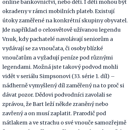
online bankovnictví, nebo děti. I děti mohou být
okradeny v rámci mobilních plateb. Existují
útoky zaměřené na konkrétní skupiny obyvatel.
Jde například o celosvětově užívanou legendu
Vnuk, kdy pachatelé navolávají seniorům a
vydávají se za vnoučata, či osoby blízké
vnoučatům a vyžadují peníze pod různými
legendami. Možná jste takový podvod mohli
vidět v seriálu Simpsonovi (33. série 1. díl) –
nádherně vymyšlený díl zaměřený na to proč si
dávat pozor. Dědovi podvodníci zavolali se
zprávou, že Bart leží někde zraněný nebo
zavřený a on musí zaplatit. Prarodič pod
nátlakem a ve strachu o své vnouče samozřejmě