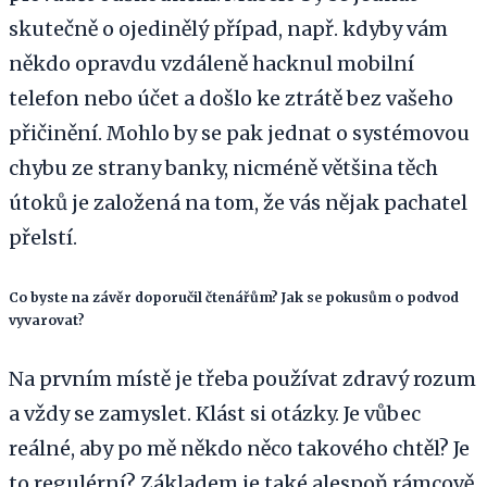
skutečně o ojedinělý případ, např. kdyby vám
někdo opravdu vzdáleně hacknul mobilní
telefon nebo účet a došlo ke ztrátě bez vašeho
přičinění. Mohlo by se pak jednat o systémovou
chybu ze strany banky, nicméně většina těch
útoků je založená na tom, že vás nějak pachatel
přelstí.
Co byste na závěr doporučil čtenářům? Jak se pokusům o podvod
vyvarovat?
Na prvním místě je třeba používat zdravý rozum
a vždy se zamyslet. Klást si otázky. Je vůbec
reálné, aby po mě někdo něco takového chtěl? Je
to regulérní? Základem je také alespoň rámcově