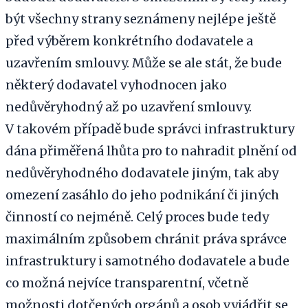
být všechny strany seznámeny nejlépe ještě
před výběrem konkrétního dodavatele a
uzavřením smlouvy. Může se ale stát, že bude
některý dodavatel vyhodnocen jako
nedůvěryhodný až po uzavření smlouvy.
V takovém případě bude správci infrastruktury
dána přiměřená lhůta pro to nahradit plnění od
nedůvěryhodného dodavatele jiným, tak aby
omezení zasáhlo do jeho podnikání či jiných
činností co nejméně. Celý proces bude tedy
maximálním způsobem chránit práva správce
infrastruktury i samotného dodavatele a bude
co možná nejvíce transparentní, včetně
možnosti dotčených orgánů a osob vyjádřit se