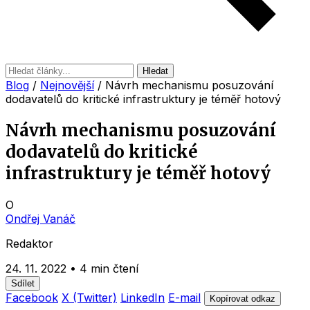
Hledat
Blog
/
Nejnovější
/
Návrh mechanismu posuzování
dodavatelů do kritické infrastruktury je téměř hotový
Návrh mechanismu posuzování
dodavatelů do kritické
infrastruktury je téměř hotový
O
Ondřej Vanáč
Redaktor
24. 11. 2022
•
4 min čtení
Sdílet
Facebook
X (Twitter)
LinkedIn
E-mail
Kopírovat odkaz