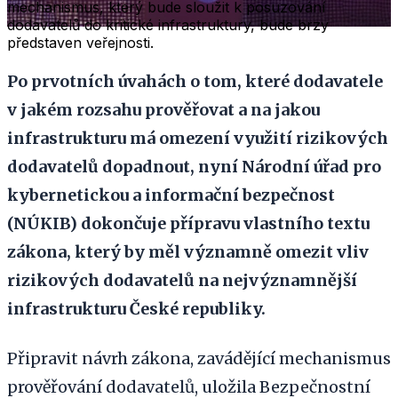
mechanismus, který bude sloužit k posuzování
dodavatelů do kritické infrastruktury, bude brzy
představen veřejnosti.
Po prvotních úvahách o tom, které dodavatele
v jakém rozsahu prověřovat a na jakou
infrastrukturu má omezení využití rizikových
dodavatelů dopadnout, nyní Národní úřad pro
kybernetickou a informační bezpečnost
(NÚKIB) dokončuje přípravu vlastního textu
zákona, který by měl významně omezit vliv
rizikových dodavatelů na nejvýznamnější
infrastrukturu České republiky.
Připravit návrh zákona, zavádějící mechanismus
prověřování dodavatelů, uložila Bezpečnostní