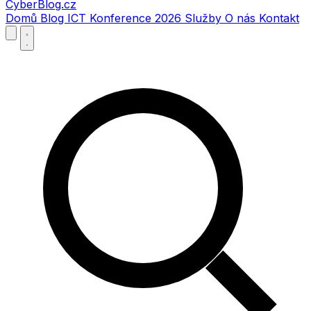
CyberBlog.cz
Domů
Blog
ICT Konference 2026
Služby
O nás
Kontakt