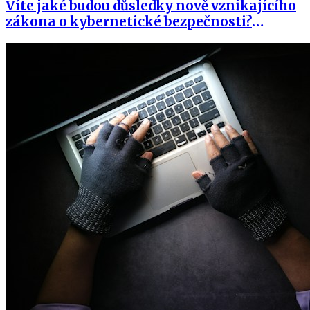
Víte jaké budou důsledky nově vznikajícího
zákona o kybernetické bezpečnosti?
Přihlaste se na seminář NIS2 a nový
kybernetický zákon prakticky