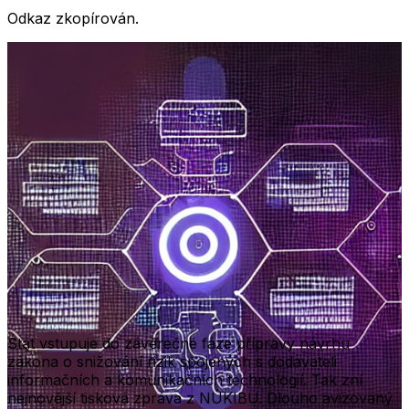
Odkaz zkopírován.
Stát vstupuje do závěrečné fáze přípravy návrhu
zákona o snižování rizik spojených s dodavateli
informačních a komunikačních technologií. Tak zní
nejnovější tisková zpráva z NÚKIBU. Dlouho avizovaný