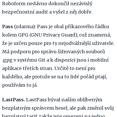
Roboform nedávno dokončil nezávislý
bezpečnostní audit a vyšel z něj dobře.
Pass
(zdarma): Pass je obal příkazového řádku
kolem GPG (GNU Privacy Guard), což znamená,
že je určen pouze pro ty nejodvážnější uživatele.
Má podporu pro správu šifrovaných souborů
.gpg v systému Git a k dispozici jsou i mobilní
aplikace třetích stran. Určitě to není pro
každého, ale protože se na to lidé pořád ptají,
používám to já.
LastPass.
LastPass býval naším oblíbeným
bezplatným správcem hesel, ale pak změnil svůj
bezplatný tarif, takže jste omezeni na jedno