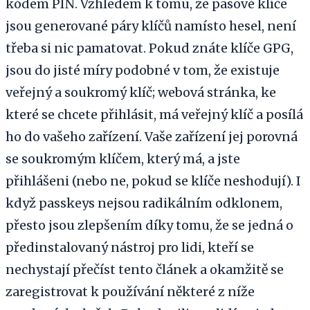
kódem PIN. Vzhledem k tomu, že pasové klíče
jsou generované páry klíčů namísto hesel, není
třeba si nic pamatovat. Pokud znáte klíče GPG,
jsou do jisté míry podobné v tom, že existuje
veřejný a soukromý klíč; webová stránka, ke
které se chcete přihlásit, má veřejný klíč a posílá
ho do vašeho zařízení. Vaše zařízení jej porovná
se soukromým klíčem, který má, a jste
přihlášeni (nebo ne, pokud se klíče neshodují). I
když passkeys nejsou radikálním odklonem,
přesto jsou zlepšením díky tomu, že se jedná o
předinstalovaný nástroj pro lidi, kteří se
nechystají přečíst tento článek a okamžitě se
zaregistrovat k používání některé z níže