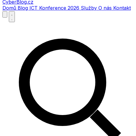
CyberBlog.cz
Domů
Blog
ICT Konference 2026
Služby
O nás
Kontakt