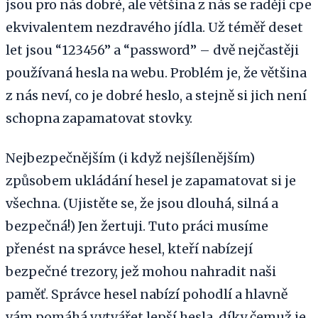
jsou pro nás dobré, ale většina z nás se raději cpe
ekvivalentem nezdravého jídla. Už téměř deset
let jsou “123456” a “password” – dvě nejčastěji
používaná hesla na webu. Problém je, že většina
z nás neví, co je dobré heslo, a stejně si jich není
schopna zapamatovat stovky.
Nejbezpečnějším (i když nejšílenějším)
způsobem ukládání hesel je zapamatovat si je
všechna. (Ujistěte se, že jsou dlouhá, silná a
bezpečná!) Jen žertuji. Tuto práci musíme
přenést na správce hesel, kteří nabízejí
bezpečné trezory, jež mohou nahradit naši
paměť. Správce hesel nabízí pohodlí a hlavně
vám pomáhá vytvářet lepší hesla, díky čemuž je