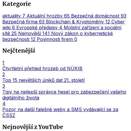
Kategorie
aktuality
7
Aktuální hrozby
65
Bezpečná domácnost
93
Bezpečná firma
63
Blockchain & Kryptoměny
12
Cyber
wiki
6
Evropské předpisy
4
Mobilní zařízení a sociální
sítě
25
Nejnovější
141
Nový zákon o kybernetické
bezpečnosti
12
Povinnosti firem
0
Nejčtenější
1
Čtvrtletní přehled hrozeb od NÚKIB
2
Top 15 největších úniků dat 21. století
3
Tipy na nejlepší správce hesel pro zabezpečení vašeho
digitálního života
4
Pozor na další falešné weby a SMS vydávající se za
ČSSZ
Nejnovější z YouTube