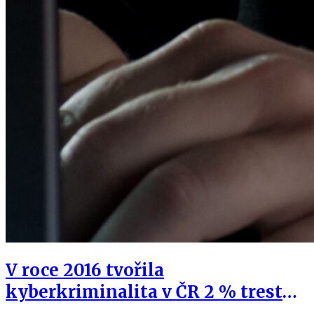
V roce 2016 tvořila
kyberkriminalita v ČR 2 % trestné
činnosti, loni 11 %