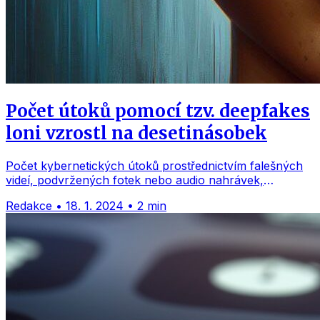
Počet útoků pomocí tzv. deepfakes
loni vzrostl na desetinásobek
Počet kybernetických útoků prostřednictvím falešných
videí, podvržených fotek nebo audio nahrávek,
takzvaných deepfakes, se loni ve světě meziročně zvýšil
Redakce
•
18. 1. 2024
•
2 min
na desetinásobek. Důvodem je především velký pokrok
ve využití nástrojů umělé inteligence (AI), které tvorbu
podvržených videí, fotek nebo zvuků výrazně usnadňují.
V Evropě zaznamenal počet těchto útoků nárůst o 780
procent. Uvedla to Česká asociace […]