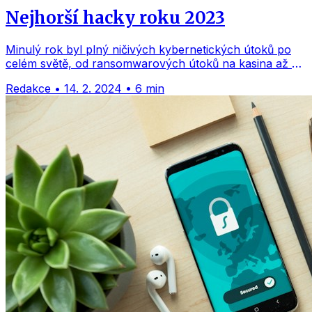
Nejhorší hacky roku 2023
Minulý rok byl plný ničivých kybernetických útoků po
celém světě, od ransomwarových útoků na kasina až po
státem sponzorované narušení kritické infrastruktury.
Redakce
•
14. 2. 2024
•
6 min