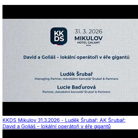
KKDS Mikulov 31.3.2026 - Luděk Šrubař; AK Šrubař:
David a Goliáš – lokální operátoři v éře gigantů