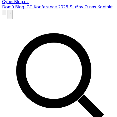
CyberBlog.cz
Domů
Blog
ICT Konference 2026
Služby
O nás
Kontakt